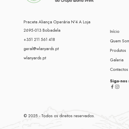
Praceta Aliança Operária Nº4 A Loja
2695-013 Bobadela
Início
+351 211 561 418
Quem So
geral@wlanyards.pt
Produtos
wlanyards.pt
Galeria
Contactos
Siga-nos 
© 2025 - Todos os direitos reservados.