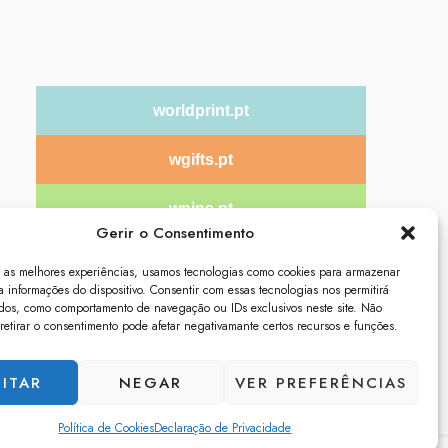
worldprint.pt
wgifts.pt
wpins.pt
Gerir o Consentimento
wtextil.pt
r as melhores experiências, usamos tecnologias como cookies para armazenar
a informações do dispositivo. Consentir com essas tecnologias nos permitirá
dos, como comportamento de navegação ou IDs exclusivos neste site. Não
 retirar o consentimento pode afetar negativamante certos recursos e funções.
ITAR
NEGAR
VER PREFERÊNCIAS
Política de Cookies
Declaração de Privacidade