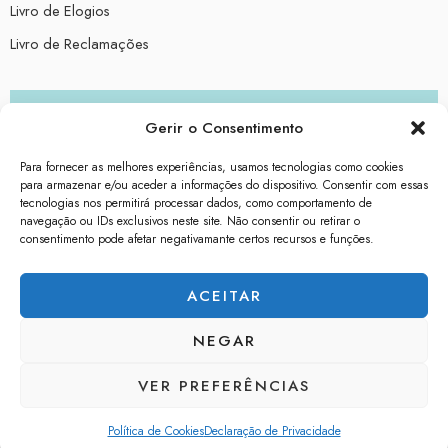
Livro de Elogios
Livro de Reclamações
worldprint.pt
Gerir o Consentimento
wgifts.pt
Para fornecer as melhores experiências, usamos tecnologias como cookies
para armazenar e/ou aceder a informações do dispositivo. Consentir com essas
tecnologias nos permitirá processar dados, como comportamento de
wpins.pt
navegação ou IDs exclusivos neste site. Não consentir ou retirar o
consentimento pode afetar negativamante certos recursos e funções.
wtextil.pt
ACEITAR
NEGAR
© 2025 - Todos os direitos reservados.
VER PREFERÊNCIAS
Política de Cookies
Declaração de Privacidade